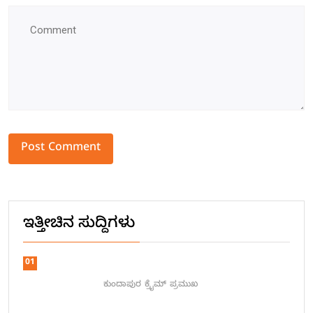
Alternative:
ಇತ್ತೀಚಿನ ಸುದ್ದಿಗಳು
01
ಕುಂದಾಪುರ
ಕ್ರೈಮ್
ಪ್ರಮುಖ