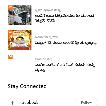
02
ಕ್ರೈಮ್
ಪ್ರಮುಖ
ರಾಜ್ಯ
ಲಾರಿಗೆ ಕಾರು ಡಿಕ್ಕಿ:ನೆಲಮಂಗಲ ಮೂಲದ
ಇಬ್ಬರು ಸಾವು
03
ಕುಂದಾಪುರ
ಪ್ರಮುಖ
ಏಪ್ರಿಲ್ 12 ರಂದು ಅರಾಟೆ ಶ್ರೀ ಸುಬ್ರಹ್ಮಣ್ಯ.
04
ಪ್ರಾದೇಶಿಕ ಸುದ್ದಿ
ಎಸ್ಐ ನಾಸೀರ್ ಹುಸೇನ್ ಕುಸಿದು ಬಿದ್ದು
ಮೃತ್ಯು
Stay Connected
Facebook
Follow