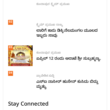
ಕುಂದಾಪುರ
ಕ್ರೈಮ್
ಪ್ರಮುಖ
02
ಕ್ರೈಮ್
ಪ್ರಮುಖ
ರಾಜ್ಯ
ಲಾರಿಗೆ ಕಾರು ಡಿಕ್ಕಿ:ನೆಲಮಂಗಲ ಮೂಲದ
ಇಬ್ಬರು ಸಾವು
03
ಕುಂದಾಪುರ
ಪ್ರಮುಖ
ಏಪ್ರಿಲ್ 12 ರಂದು ಅರಾಟೆ ಶ್ರೀ ಸುಬ್ರಹ್ಮಣ್ಯ.
04
ಪ್ರಾದೇಶಿಕ ಸುದ್ದಿ
ಎಸ್ಐ ನಾಸೀರ್ ಹುಸೇನ್ ಕುಸಿದು ಬಿದ್ದು
ಮೃತ್ಯು
Stay Connected