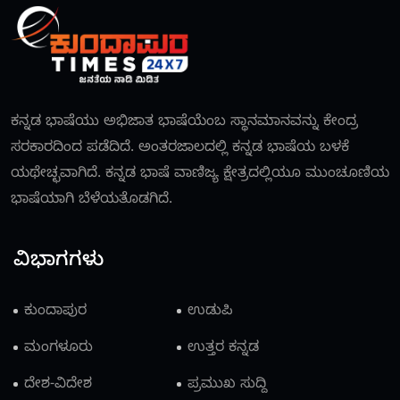
ಕನ್ನಡ ಭಾಷೆಯು ಅಭಿಜಾತ ಭಾಷೆಯೆಂಬ ಸ್ಥಾನಮಾನವನ್ನು ಕೇಂದ್ರ
ಸರಕಾರದಿಂದ ಪಡೆದಿದೆ. ಅಂತರಜಾಲದಲ್ಲಿ ಕನ್ನಡ ಭಾಷೆಯ ಬಳಕೆ
ಯಥೇಚ್ಛವಾಗಿದೆ. ಕನ್ನಡ ಭಾಷೆ ವಾಣಿಜ್ಯ ಕ್ಷೇತ್ರದಲ್ಲಿಯೂ ಮುಂಚೂಣಿಯ
ಭಾಷೆಯಾಗಿ ಬೆಳೆಯತೊಡಗಿದೆ.
ವಿಭಾಗಗಳು
ಕುಂದಾಪುರ
ಉಡುಪಿ
ಮಂಗಳೂರು
ಉತ್ತರ ಕನ್ನಡ
ದೇಶ-ವಿದೇಶ
ಪ್ರಮುಖ ಸುದ್ದಿ