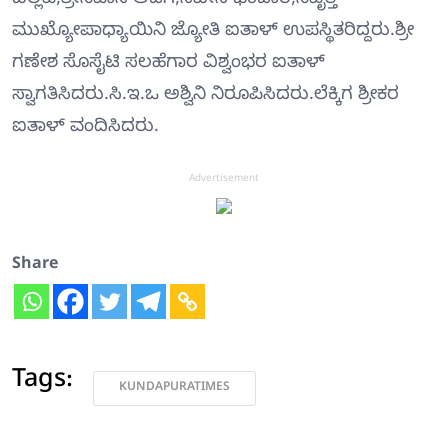
ಬಿಲ್ಲವ,ಶ್ರೀನಿವಾಸ ಅಡಿಗ,ನವೀನ ಭಂಡಾರಿ,ನಿವೃತ್ತ
ಮುಖ್ಯೋಪಾಧ್ಯಾಯಿನಿ ಜ್ಯೋತಿ ಐತಾಳ್ ಉಪಸ್ಥಿತರಿದ್ದರು.ಶ್ರೀ
ಗಣೇಶ ಸೊಸೈಟಿ ಸಲಹೆಗಾರ ವಿಶ್ವಂಭರ ಐತಾಳ್
ಸ್ವಾಗತಿಸಿದರು.ಸಿ.ಇ.ಒ ಅಶ್ವಿನಿ ನಿರೂಪಿಸಿದರು.ಲೆಕ್ಕಿಗ ಶ್ರೀಕರ
ಐತಾಳ್ ವಂದಿಸಿದರು.
Advertisement
Share
Tags:
KUNDAPURATIMES