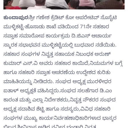
ಕುಂದಾಪುರ:
ಶ್ರೀ ಗಣೇಶ ಕ್ರೆಡಿಟ್ ಕೋ ಆಪರೇಟಿವ್ ಸೊಸೈಟಿ
ಮುಳ್ಳಿಕಟ್ಟೆ-ಹೊಸಾಡು ಶಾಖೆ ವತಿಯಿಂದ 71ನೇ ಸಹಕಾರ
ಸಪ್ತಾಹ ಸಮಾರೋಪ ಕಾರ್ಯಕ್ರಮ ದಿ.ಜಿಎಸ್ ಆಚಾರ್ಯ
ಸ್ಮಾರಕ ಸಭಾಭವನ ಮುಳ್ಳಿಕಟ್ಟೆಯಲ್ಲಿ ಬುಧವಾರ ನಡೆಯಿತು.
ಸಹಕಾರ ಸಂಘಗಳ ನಿವೃತ್ತ ಸಹಾಯಕ ನಿಬಂಧಕ ಅರುಣ್
ಕುಮಾರ್ ಎಸ್.ವಿ ಅವರು ಸಹಕಾರ ಕಾಯಿದೆ,ನಿಯಮಗಳ ಬಗ್ಗೆ
ಹಾಗೂ ಸಹಕಾರಿ ಸಪ್ತಾಹ ಆಚರಣೆಯ ಉದ್ದೇಶದ ಕುರಿತು
ಮಾಹಿತಿಯನ್ನು ನೀಡಿದರು. ಸಂಘದ ಅಧ್ಯಕ್ಷ ಮುರಳೀಧರ
ಐತಾಳ್ ಅಧ್ಯಕ್ಷತೆ ವಹಿಸಿದ್ದರು.ಸಂಘದ ಸಲಹೆಗಾರ ಡಿ.ಎಂ
ಕಾರಂತ ಮತ್ತು ಎಲ್ಲಾ ನಿರ್ದೇಶಕರು,ನಿವೃತ್ತ ನೌಕರರ ಸಂಘದ
ಅಧ್ಯಕ್ಷ ಸದಾಶಿವ ಶೆಟ್ಟಿ ಹಾಗೂ ಸದಸ್ಯರು,ವಿವಿಧ ಸಹಕಾರಿ
ಸಂಘಗಳ ಮುಖ್ಯ ಕಾರ್ಯನಿರ್ವಹಣಾಧಿಕಾರಿಗಳಾದ ಭಾಸ್ಕರ