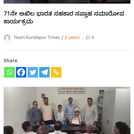
71ನೇ ಅಖಿಲ ಭಾರತ ಸಹಕಾರ ಸಪ್ತಾಹ ಸಮಾರೋಪ
ಕಾರ್ಯಕ್ರಮ
Team Kundapur Times /
2 years
0
Share