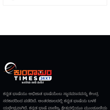
ಕನ್ನಡ ಭಾಷೆಯು ಅಭಿಜಾತ ಭಾಷೆಯೆಂಬ ಸ್ಥಾನಮಾನವನ್ನು ಕೇಂದ್ರ
ಸರಕಾರದಿಂದ ಪಡೆದಿದೆ. ಅಂತರಜಾಲದಲ್ಲಿ ಕನ್ನಡ ಭಾಷೆಯ ಬಳಕೆ
ಯಥೇಚ್ಛವಾಗಿದೆ. ಕನ್ನಡ ಭಾಷೆ ವಾಣಿಜ್ಯ ಕ್ಷೇತ್ರದಲ್ಲಿಯೂ ಮುಂಚೂಣಿಯ