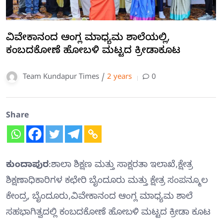
ವಿವೇಕಾನಂದ ಆಂಗ್ಲ ಮಾಧ್ಯಮ ಶಾಲೆಯಲ್ಲಿ,
ಕಂಬದಕೋಣೆ ಹೋಬಳಿ ಮಟ್ಟದ ಕ್ರೀಡಾಕೂಟ
Team Kundapur Times /
2 years
0
Share
ಕುಂದಾಪುರ
:ಶಾಲಾ ಶಿಕ್ಷಣ ಮತ್ತು ಸಾಕ್ಷರತಾ ಇಲಾಖೆ,ಕ್ಷೇತ್ರ
ಶಿಕ್ಷಣಾಧಿಕಾರಿಗಳ ಕಛೇರಿ ಬೈಂದೂರು ಮತ್ತು ಕ್ಷೇತ್ರ ಸಂಪನ್ಮೂಲ
ಕೇಂದ್ರ, ಬೈಂದೂರು,ವಿವೇಕಾನಂದ ಆಂಗ್ಲ ಮಾಧ್ಯಮ ಶಾಲೆ
ಸಹಭಾಗಿತ್ವದಲ್ಲಿ ಕಂಬದಕೋಣೆ ಹೋಬಳಿ ಮಟ್ಟದ ಕ್ರೀಡಾ ಕೂಟ