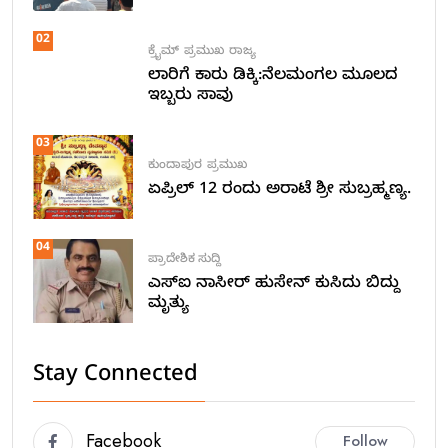
02
ಕ್ರೈಮ್
ಪ್ರಮುಖ
ರಾಜ್ಯ
ಲಾರಿಗೆ ಕಾರು ಡಿಕ್ಕಿ:ನೆಲಮಂಗಲ ಮೂಲದ
ಇಬ್ಬರು ಸಾವು
03
ಕುಂದಾಪುರ
ಪ್ರಮುಖ
ಏಪ್ರಿಲ್ 12 ರಂದು ಅರಾಟೆ ಶ್ರೀ ಸುಬ್ರಹ್ಮಣ್ಯ.
04
ಪ್ರಾದೇಶಿಕ ಸುದ್ದಿ
ಎಸ್ಐ ನಾಸೀರ್ ಹುಸೇನ್ ಕುಸಿದು ಬಿದ್ದು
ಮೃತ್ಯು
Stay Connected
Facebook
Follow