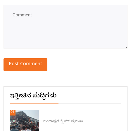
Alternative:
ಇತ್ತೀಚಿನ ಸುದ್ದಿಗಳು
01
ಕುಂದಾಪುರ
ಕ್ರೈಮ್
ಪ್ರಮುಖ