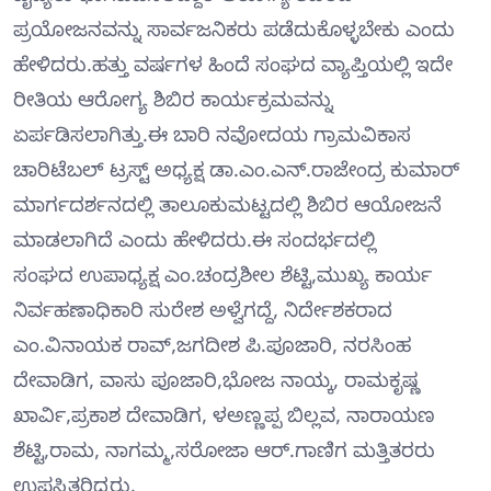
ಪ್ರಯೋಜನವನ್ನು ಸಾರ್ವಜನಿಕರು ಪಡೆದುಕೊಳ್ಳಬೇಕು ಎಂದು
ಹೇಳಿದರು.ಹತ್ತು ವರ್ಷಗಳ ಹಿಂದೆ ಸಂಘದ ವ್ಯಾಪ್ತಿಯಲ್ಲಿ ಇದೇ
ರೀತಿಯ ಆರೋಗ್ಯ ಶಿಬಿರ ಕಾರ್ಯಕ್ರಮವನ್ನು
ಏರ್ಪಡಿಸಲಾಗಿತ್ತು.ಈ ಬಾರಿ ನವೋದಯ ಗ್ರಾಮವಿಕಾಸ
ಚಾರಿಟೆಬಲ್‌ ಟ್ರಸ್ಟ್ ಅಧ್ಯಕ್ಷ ಡಾ.ಎಂ.ಎನ್.ರಾಜೇಂದ್ರ ಕುಮಾರ್
ಮಾರ್ಗದರ್ಶನದಲ್ಲಿ ತಾಲೂಕುಮಟ್ಟದಲ್ಲಿ ಶಿಬಿರ ಆಯೋಜನೆ
ಮಾಡಲಾಗಿದೆ ಎಂದು ಹೇಳಿದರು.ಈ ಸಂದರ್ಭದಲ್ಲಿ
ಸಂಘದ ಉಪಾಧ್ಯಕ್ಷ ಎಂ.ಚಂದ್ರಶೀಲ ಶೆಟ್ಟಿ,ಮುಖ್ಯ ಕಾರ್ಯ
ನಿರ್ವಹಣಾಧಿಕಾರಿ ಸುರೇಶ ಅಳ್ವೆಗದ್ದೆ, ನಿರ್ದೇಶಕರಾದ
ಎಂ.ವಿನಾಯಕ ರಾವ್,ಜಗದೀಶ ಪಿ.ಪೂಜಾರಿ, ನರಸಿಂಹ
ದೇವಾಡಿಗ, ವಾಸು ಪೂಜಾರಿ,ಭೋಜ ನಾಯ್ಕ, ರಾಮಕೃಷ್ಣ
ಖಾರ್ವಿ,ಪ್ರಕಾಶ ದೇವಾಡಿಗ, ಳಅಣ್ಣಪ್ಪ ಬಿಲ್ಲವ, ನಾರಾಯಣ
ಶೆಟ್ಟಿ,ರಾಮ, ನಾಗಮ್ಮ,ಸರೋಜಾ ಆ‌ರ್.ಗಾಣಿಗ ಮತ್ತಿತರರು
ಉಪಸ್ಥಿತರಿದ್ದರು.