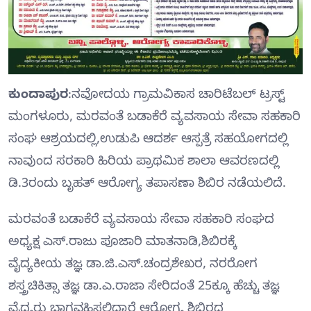
ಕುಂದಾಪುರ
:ನವೋದಯ ಗ್ರಾಮವಿಕಾಸ ಚಾರಿಟೆಬಲ್ ಟ್ರಸ್ಟ್
ಮಂಗಳೂರು, ಮರವಂತೆ ಬಡಾಕೆರೆ ವ್ಯವಸಾಯ ಸೇವಾ ಸಹಕಾರಿ
ಸಂಘ ಆಶ್ರಯದಲ್ಲಿ,ಉಡುಪಿ ಆದರ್ಶ ಆಸ್ಪತ್ರೆ ಸಹಯೋಗದಲ್ಲಿ
ನಾವುಂದ ಸರಕಾರಿ ಹಿರಿಯ ಪ್ರಾಥಮಿಕ ಶಾಲಾ ಆವರಣದಲ್ಲಿ
ಡಿ.3ರಂದು ಬೃಹತ್ ಆರೋಗ್ಯ ತಪಾಸಣಾ ಶಿಬಿರ ನಡೆಯಲಿದೆ.
ಮರವಂತೆ ಬಡಾಕೆರೆ ವ್ಯವಸಾಯ ಸೇವಾ ಸಹಕಾರಿ ಸಂಘದ
ಅಧ್ಯಕ್ಷ ಎಸ್.ರಾಜು ಪೂಜಾರಿ ಮಾತನಾಡಿ,ಶಿಬಿರಕ್ಕೆ
ವೈದ್ಯಕೀಯ ತಜ್ಞ ಡಾ.ಜಿ.ಎಸ್‌.ಚಂದ್ರಶೇಖರ, ನರರೋಗ
ಶಸ್ತ್ರಚಿಕಿತ್ಸಾ ತಜ್ಞ ಡಾ.ಎ.ರಾಜಾ ಸೇರಿದಂತೆ 25ಕ್ಕೂ ಹೆಚ್ಚು ತಜ್ಞ
ವೈದ್ಯರು ಭಾಗವಹಿಸಲಿದ್ದಾರೆ ಆರೋಗ್ಯ ಶಿಬಿರದ