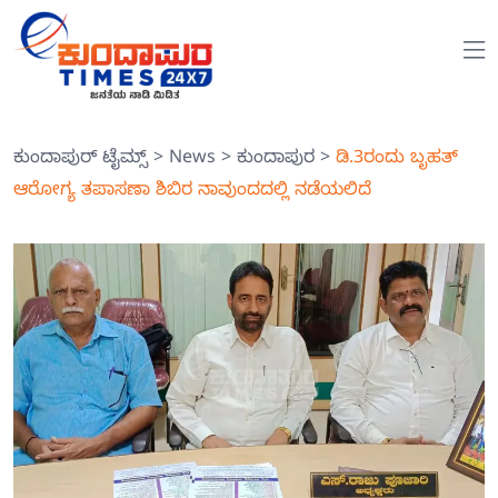
ಕುಂದಾಪುರ್ ಟೈಮ್ಸ್
>
News
>
ಕುಂದಾಪುರ
>
ಡಿ.3ರಂದು ಬೃಹತ್
ಆರೋಗ್ಯ ತಪಾಸಣಾ ಶಿಬಿರ ನಾವುಂದದಲ್ಲಿ ನಡೆಯಲಿದೆ