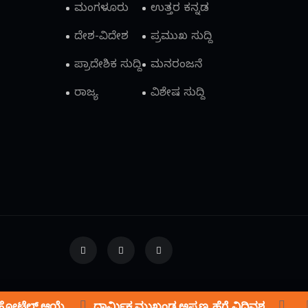
ಮಂಗಳೂರು
ಉತ್ತರ ಕನ್ನಡ
ದೇಶ-ವಿದೇಶ
ಪ್ರಮುಖ ಸುದ್ದಿ
ಪ್ರಾದೇಶಿಕ ಸುದ್ದಿ
ಮನರಂಜನೆ
ರಾಜ್ಯ
ವಿಶೇಷ ಸುದ್ದಿ
ೋಟೆಲ್ ಆಯ್ಕೆ
ಧಾರ್ಮಿಕ ಮುಖಂಡ ಅಪ್ಪಣ್ಣ ಹೆಗ್ಡೆ ವಿಧಿವಶ