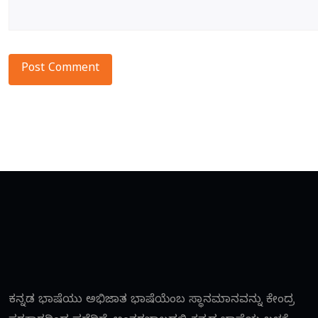
Alternative:
ಕನ್ನಡ ಭಾಷೆಯು ಅಭಿಜಾತ ಭಾಷೆಯೆಂಬ ಸ್ಥಾನಮಾನವನ್ನು ಕೇಂದ್ರ