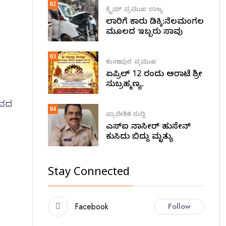
02
ಕ್ರೈಮ್
ಪ್ರಮುಖ
ರಾಜ್ಯ
ಲಾರಿಗೆ ಕಾರು ಡಿಕ್ಕಿ:ನೆಲಮಂಗಲ
ಮೂಲದ ಇಬ್ಬರು ಸಾವು
ಾ
03
ಕುಂದಾಪುರ
ಪ್ರಮುಖ
ಏಪ್ರಿಲ್ 12 ರಂದು ಅರಾಟೆ ಶ್ರೀ
ಸುಬ್ರಹ್ಮಣ್ಯ.
ಭವದ
04
ಪ್ರಾದೇಶಿಕ ಸುದ್ದಿ
ಎಸ್ಐ ನಾಸೀರ್ ಹುಸೇನ್
ಕುಸಿದು ಬಿದ್ದು ಮೃತ್ಯು
Stay Connected
Facebook
Follow