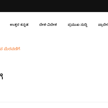
ಮಂಡಲೋತ್ಸವ
ಎಸ್ಐ ನಾಸೀರ್ ಹುಸೇನ್ ಕುಸಿದು ಬಿದ
ಉತ್ತರ ಕನ್ನಡ
ದೇಶ-ವಿದೇಶ
ಪ್ರಮುಖ ಸುದ್ದಿ
ಪ್ರಾದೇಶ
ಸವ ಮೆರವಣಿಗೆ
ೆ