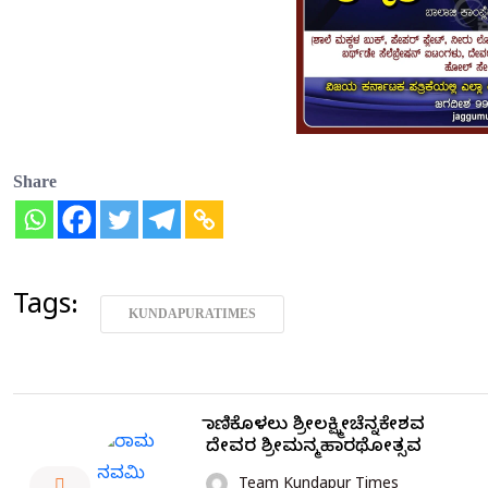
Share
Tags:
KUNDAPURATIMES
ಮಾಣಿಕೊಳಲು ಶ್ರೀಲಕ್ಷ್ಮೀಚೆನ್ನಕೇಶವ
ದೇವರ ಶ್ರೀಮನ್ಮಹಾರಥೋತ್ಸವ
Team Kundapur Times