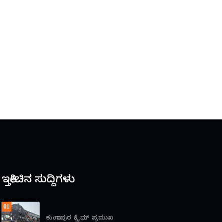
ಇತ್ತೀಚಿನ ಸುದ್ದಿಗಳು
01
ಕುಂದಾಪುರ
ಕ್ರೈಮ್
ಪ್ರಮುಖ