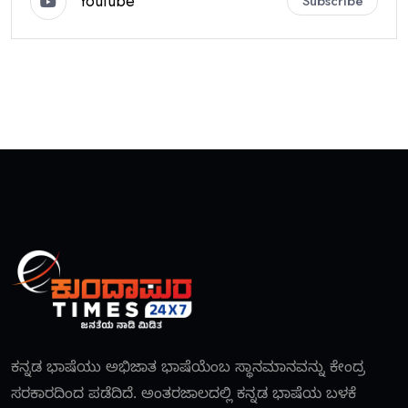
Youtube
Subscribe
ಕನ್ನಡ ಭಾಷೆಯು ಅಭಿಜಾತ ಭಾಷೆಯೆಂಬ ಸ್ಥಾನಮಾನವನ್ನು ಕೇಂದ್ರ
ಸರಕಾರದಿಂದ ಪಡೆದಿದೆ. ಅಂತರಜಾಲದಲ್ಲಿ ಕನ್ನಡ ಭಾಷೆಯ ಬಳಕೆ