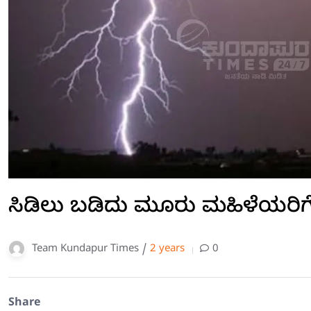
ಸಿಡಿಲು ಬಡಿದು ಮೂರು ಮಹಿಳೆಯರಿ
Team Kundapur Times /
2 years
0
Share