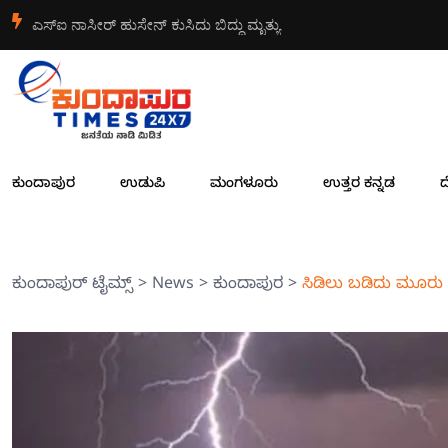
ನಿರ್ದೇಶಕರಾಗಿ ಸುರೇಂದ್ರ ಗುಡ್ಡೆಹೋಟೆಲ್ ಆಯ್ಕೆ
ಕುಂದಾಪುರ
ಉಡುಪಿ
ಮಂಗಳೂರು
ಉತ್ತರ ಕನ್ನಡ
ದ
ಕುಂದಾಪುರ್ ಟೈಮ್ಸ್
>
News
>
ಕುಂದಾಪುರ
>
ಸಿಡಿಲು ಬಡಿದು ಮೂರು