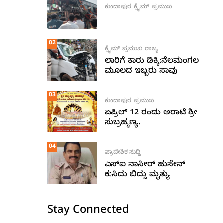
ಕುಂದಾಪುರ
ಕ್ರೈಮ್
ಪ್ರಮುಖ
02
ಕ್ರೈಮ್
ಪ್ರಮುಖ
ರಾಜ್ಯ
ಲಾರಿಗೆ ಕಾರು ಡಿಕ್ಕಿ:ನೆಲಮಂಗಲ
ಮೂಲದ ಇಬ್ಬರು ಸಾವು
03
ಕುಂದಾಪುರ
ಪ್ರಮುಖ
ಏಪ್ರಿಲ್ 12 ರಂದು ಅರಾಟೆ ಶ್ರೀ
ಸುಬ್ರಹ್ಮಣ್ಯ.
04
ಪ್ರಾದೇಶಿಕ ಸುದ್ದಿ
ಎಸ್ಐ ನಾಸೀರ್ ಹುಸೇನ್
ಕುಸಿದು ಬಿದ್ದು ಮೃತ್ಯು
Stay Connected