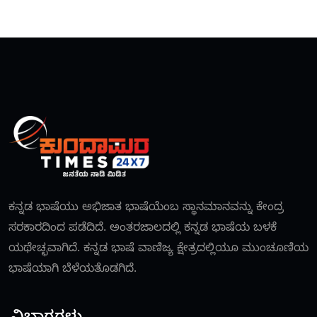
ಕನ್ನಡ ಭಾಷೆಯು ಅಭಿಜಾತ ಭಾಷೆಯೆಂಬ ಸ್ಥಾನಮಾನವನ್ನು ಕೇಂದ್ರ
ಸರಕಾರದಿಂದ ಪಡೆದಿದೆ. ಅಂತರಜಾಲದಲ್ಲಿ ಕನ್ನಡ ಭಾಷೆಯ ಬಳಕೆ
ಯಥೇಚ್ಛವಾಗಿದೆ. ಕನ್ನಡ ಭಾಷೆ ವಾಣಿಜ್ಯ ಕ್ಷೇತ್ರದಲ್ಲಿಯೂ ಮುಂಚೂಣಿಯ
ಭಾಷೆಯಾಗಿ ಬೆಳೆಯತೊಡಗಿದೆ.