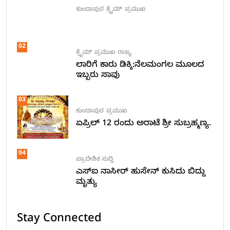
ಕುಂದಾಪುರ
ಕ್ರೈಮ್
ಪ್ರಮುಖ
02
ಕ್ರೈಮ್
ಪ್ರಮುಖ
ರಾಜ್ಯ
ಲಾರಿಗೆ ಕಾರು ಡಿಕ್ಕಿ:ನೆಲಮಂಗಲ ಮೂಲದ
ಇಬ್ಬರು ಸಾವು
03
ಕುಂದಾಪುರ
ಪ್ರಮುಖ
ಏಪ್ರಿಲ್ 12 ರಂದು ಅರಾಟೆ ಶ್ರೀ ಸುಬ್ರಹ್ಮಣ್ಯ.
04
ಪ್ರಾದೇಶಿಕ ಸುದ್ದಿ
ಎಸ್ಐ ನಾಸೀರ್ ಹುಸೇನ್ ಕುಸಿದು ಬಿದ್ದು
ಮೃತ್ಯು
Stay Connected