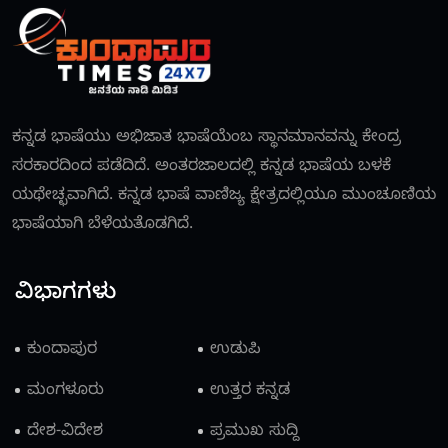
ಕನ್ನಡ ಭಾಷೆಯು ಅಭಿಜಾತ ಭಾಷೆಯೆಂಬ ಸ್ಥಾನಮಾನವನ್ನು ಕೇಂದ್ರ
ಸರಕಾರದಿಂದ ಪಡೆದಿದೆ. ಅಂತರಜಾಲದಲ್ಲಿ ಕನ್ನಡ ಭಾಷೆಯ ಬಳಕೆ
ಯಥೇಚ್ಛವಾಗಿದೆ. ಕನ್ನಡ ಭಾಷೆ ವಾಣಿಜ್ಯ ಕ್ಷೇತ್ರದಲ್ಲಿಯೂ ಮುಂಚೂಣಿಯ
ಭಾಷೆಯಾಗಿ ಬೆಳೆಯತೊಡಗಿದೆ.
ವಿಭಾಗಗಳು
ಕುಂದಾಪುರ
ಉಡುಪಿ
ಮಂಗಳೂರು
ಉತ್ತರ ಕನ್ನಡ
ದೇಶ-ವಿದೇಶ
ಪ್ರಮುಖ ಸುದ್ದಿ